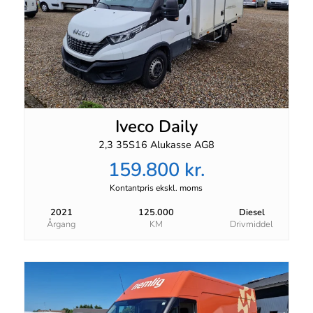
Iveco Daily
2,3 35S16 Alukasse AG8
159.800 kr.
Kontantpris ekskl. moms
2021
125.000
Diesel
Årgang
KM
Drivmiddel