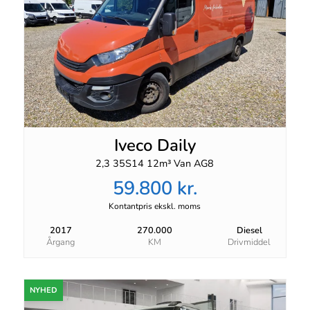
Iveco Daily
2,3 35S14 12m³ Van AG8
59.800 kr.
Kontantpris ekskl. moms
2017
270.000
Diesel
Årgang
KM
Drivmiddel
NYHED