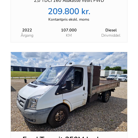
2,0 TDCi 160 Alukasse m/lift FWD
209.800 kr.
Kontantpris ekskl. moms
2022
107.000
Diesel
Årgang
KM
Drivmiddel