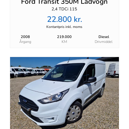
Ford Transit 350M Ladvogn
2,4 TDCi 115
22.800 kr.
Kontantpris inkl. moms
2008
219.000
Diesel
Årgang
KM
Drivmiddel