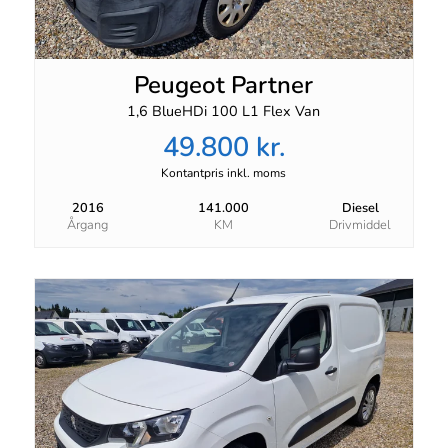
Peugeot Partner
1,6 BlueHDi 100 L1 Flex Van
49.800 kr.
Kontantpris inkl. moms
2016
141.000
Diesel
Årgang
KM
Drivmiddel