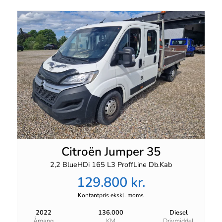
Citroën Jumper 35
2,2 BlueHDi 165 L3 ProffLine Db.Kab
129.800 kr.
Kontantpris ekskl. moms
2022
136.000
Diesel
Årgang
KM
Drivmiddel