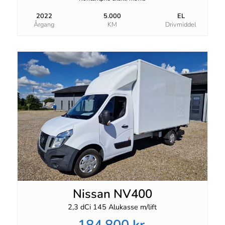
2022
5.000
EL
Årgang
KM
Drivmiddel
Nissan NV400
2,3 dCi 145 Alukasse m/lift