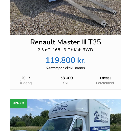
Renault Master III T35
2,3 dCi 165 L3 Db.Kab RWD
119.800 kr.
Kontantpris ekskl. moms
2017
158.000
Diesel
Årgang
KM
Drivmiddel
NYHED