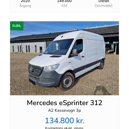
2020
149.000
Diesel
Årgang
KM
Drivmiddel
ELBIL
Mercedes eSprinter 312
A2 Kassevogn 3p
134.800 kr.
Kontantpris ekskl. moms