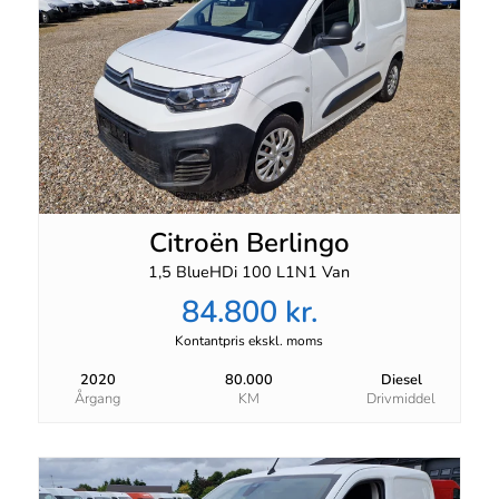
Citroën Berlingo
1,5 BlueHDi 100 L1N1 Van
84.800 kr.
Kontantpris ekskl. moms
2020
80.000
Diesel
Årgang
KM
Drivmiddel