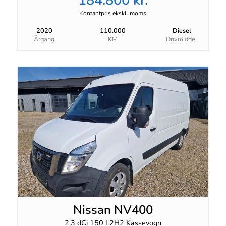
184.800 kr.
Kontantpris ekskl. moms
2020
110.000
Diesel
Årgang
KM
Drivmiddel
Nissan NV400
2,3 dCi 150 L2H2 Kassevogn