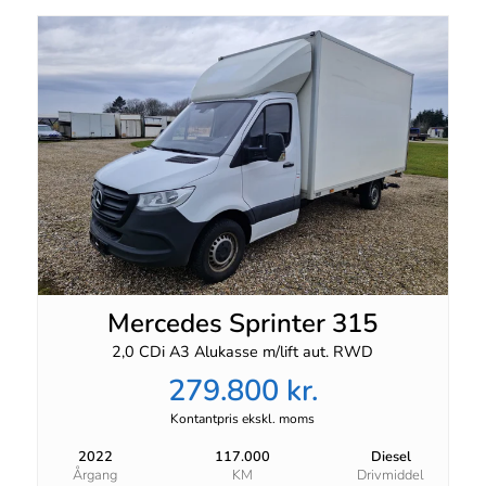
Mercedes Sprinter 315
2,0 CDi A3 Alukasse m/lift aut. RWD
279.800 kr.
Kontantpris ekskl. moms
2022
117.000
Diesel
Årgang
KM
Drivmiddel