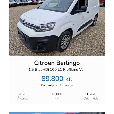
Citroën Berlingo
1,5 BlueHDi 100 L1 ProffLine Van
89.800 kr.
Kontantpris inkl. moms
2020
70.000
Diesel
Årgang
KM
Drivmiddel