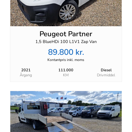
Peugeot Partner
1,5 BlueHDi 100 L1V1 Zap Van
89.800 kr.
Kontantpris inkl. moms
2021
111.000
Diesel
Årgang
KM
Drivmiddel