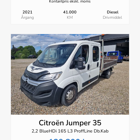
Kontantpris ekskl. moms
2021
41.000
Diesel
Årgang
KM
Drivmiddel
Citroën Jumper 35
2,2 BlueHDi 165 L3 ProffLine Db.Kab