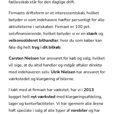
fællesskab står for den daglige drift.
Firmaets driftsform er et interessentskab, hvilket
betyder vi som indehavere hæfter personligt for alle
aktiviteterne i selskabet. Firmaet er 100 pct.
selvfinansierende, hvilket betyder vi er en
stærk
og
velkonsolideret
bilhandler
, hvor du som køber kan
føle dig helt
tryg i dit bilkøb
.
Carsten Nielsen
har ansvaret for køb og salg, hvilket
vil sige, at du altid handler og indgår aftaler direkte
med indehaveren selv.
Ulrik Nielsen
har ansvaret for
værkstedet og klargøring af bilerne.
I takt med at firmaet har vækstet, har vi i
2013
bygget helt
nyt værksted
med klargøringsafdeling,
lager og kontorfaciliteter. Vi har igennem alle årene
haft speciale i salg af alle typer af
varebiler
og har