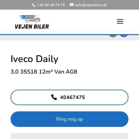
+45 40 46 74 75
auto@vejenbiler.dk
<
Tilbage til søgeresultat
Iveco Daily
3,0 35S18 12m³ Van AG8
40467475
Ring mig op