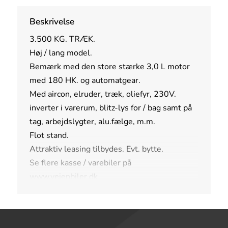
Beskrivelse
3.500 KG. TRÆK.
Høj / lang model.
Bemærk med den store stærke 3,0 L motor
med 180 HK. og automatgear.
Med aircon, elruder, træk, oliefyr, 230V.
inverter i varerum, blitz-lys for / bag samt på
tag, arbejdslygter, alu.fælge, m.m.
Flot stand.
Attraktiv leasing tilbydes. Evt. bytte.
Se flere kasse / varebiler på
www.vejenbiler.dk