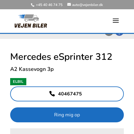
+45 40 46 74 75
auto@vejenbiler.dk
<
Tilbage til søgeresultat
Mercedes eSprinter 312
A2 Kassevogn 3p
ELBIL
40467475
Ring mig op