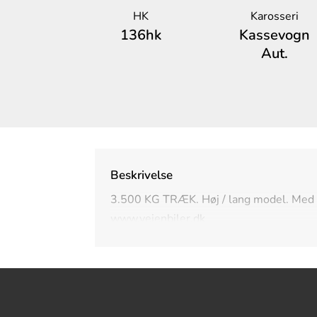
HK
Karosseri
136hk
Kassevogn
Aut.
Beskrivelse
3.500 KG TRÆK. Høj / lang model. Med airc
www.vejenbiler.dk