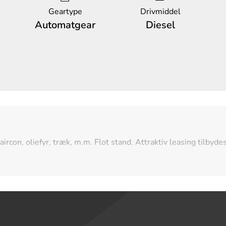
Geartype
Drivmiddel
Automatgear
Diesel
on, oliefyr, træk, m.m. Flot stand. Attraktiv leasing tilbydes. 