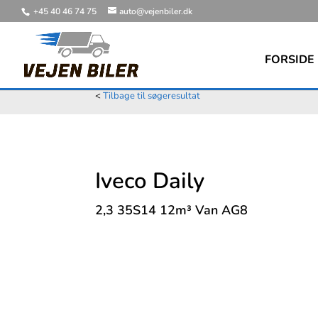
+45 40 46 74 75
auto@vejenbiler.dk
FORSIDE
<
Tilbage til søgeresultat
Iveco Daily
2,3 35S14 12m³ Van AG8