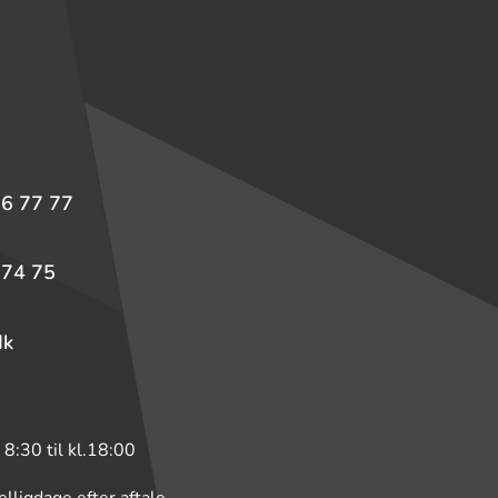
36 77 77
 74 75
dk
 8:30 til kl.18:00