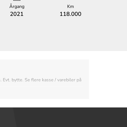
Årgang
Km
2021
118.000
Evt. bytte. Se flere kasse / varebiler på